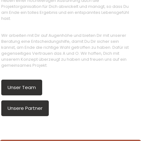
neben einer hochwertigen Ausführung auch die
Projektorganisation für Dich abwickelt und managt, so dass Du
am Ende ein tolles Ergebnis und ein entspanntes Lebensgefühl
hast.
Wir arbeiten mit Dir auf Augenhöhe und bieten Dir mit unserer
Beratung eine Entscheidungshilfe, damit Du Dir sicher sein
kannst, am Ende die richtige Wahl getroffen zu haben. Dafür ist
gegenseitiges Vertrauen das A und O. Wir hoffen, Dich mit
unserem Konzept überzeugt zu haben und freuen uns auf ein
gemeinsames Projekt.
Unser Team
Unsere Partner