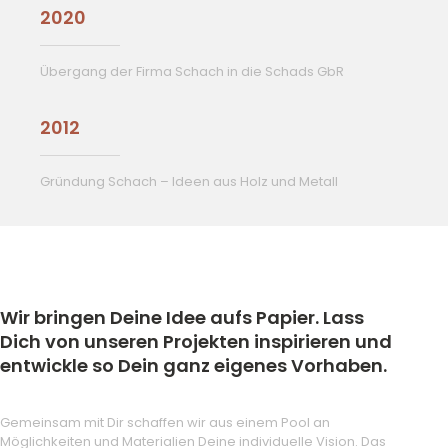
2020
Übergang der Firma Schach in die Schads GbR
2012
Gründung Schach – Ideen aus Holz und Metall
Wir bringen Deine Idee aufs Papier. Lass
Dich von unseren Projekten inspirieren und
entwickle so Dein ganz eigenes Vorhaben.
Gemeinsam mit Dir schaffen wir aus einem Pool an
Möglichkeiten und Materialien Deine individuelle Vision. Das