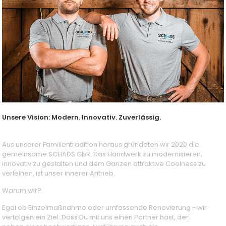
Unsere Vision: Modern. Innovativ. Zuverlässig.
Aus unserer Familientradition heraus gründeten wir 2020 die
gemeinsame SCHADS GbR. Das Handwerk zu modernisieren,
innovativ zu gestalten und dem Ganzen attraktive Coolness zu
verleihen, ist unser innerer Antrieb.
Warum wir?
Egal ob Einzelmaßnahme oder umfassende Renovierung - wir
verfolgen ein Ziel: Dass Du mit uns einen Partner hast, der