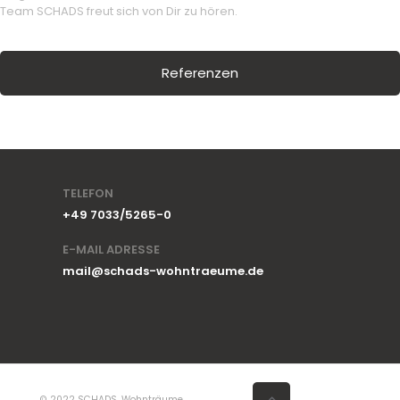
Team SCHADS freut sich von Dir zu hören.
Referenzen
TELEFON
+49 7033/5265-0
E-MAIL ADRESSE
mail@schads-wohntraeume.de
© 2022 SCHADS. Wohnträume