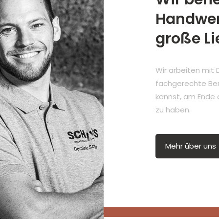
Handwer
große L
Wir arbeiten mit 
fachgerechte Bera
kannst, am Ende 
zu haben.
Mehr über uns