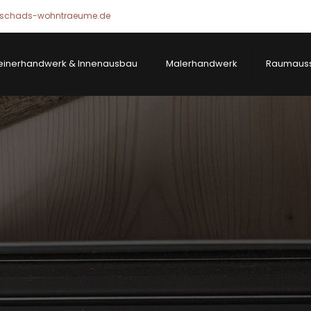
schads-wohntraeume.de
einerhandwerk & Innenausbau
Malerhandwerk
Raumauss