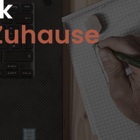
k
 Zuhause